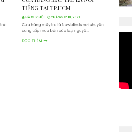
TIẾNG TẠI TP.HCM
HÀ DUY HỘI
THÁNG 12 18, 2021
trời
Cửa hàng mây tre lá Newblinds nơi chuyên
cung cấp mua bán các loại nguyê…
ĐỌC THÊM