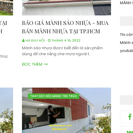
MÀNH 
TẠI
BÁO GIÁ MÀNH SÁO NHỰA - MUA
H
BÁN MÀNH NHỰA TẠI TP.HCM
Thi côn
HÀ DUY HỘI
THÁNG 4 16, 2022
Mành s
Mành sáo nhựa được biết đến là sản phẩm
youtu
dùng để che nắng che mưa ngoài t…
 trúc
ĐỌC THÊM
THAY DÂY KÉO MÀNH TRE TRÚC