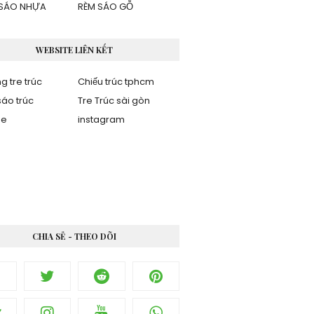
SÁO NHỰA
RÈM SÁO GỖ
WEBSITE LIÊN KẾT
g tre trúc
Chiếu trúc tphcm
áo trúc
Tre Trúc sài gòn
be
instagram
CHIA SẺ - THEO DÕI