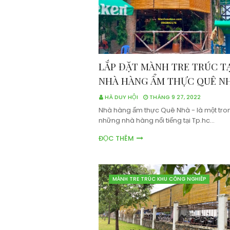
LẮP ĐẶT MÀNH TRE TRÚC T
NHÀ HÀNG ẨM THỰC QUÊ N
HÀ DUY HỘI
THÁNG 9 27, 2022
Nhà hàng ẩm thực Quê Nhà - là một tro
những nhà hàng nổi tiếng tại Tp.hc…
ĐỌC THÊM
MÀNH TRE TRÚC KHU CÔNG NGHIÊP