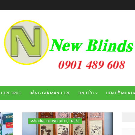
 TRE TRÚC
BẢNG GIÁ MÀNH TRE
TIN TỨC
LIÊN HỆ MUA 
MẪU BÌNH PHONG GỖ ĐẸP NHẤT