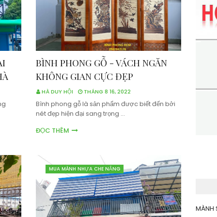
ẠI
BÌNH PHONG GỖ - VÁCH NGĂN
HÀ
KHÔNG GIAN CỰC ĐẸP
HÀ DUY HỘI
THÁNG 8 16, 2022
ng
Bình phong gỗ là sản phẩm được biết đến bởi
nét đẹp hiện đại sang trọng …
ĐỌC THÊM
MUA MÀNH NHỰA CHE NẮNG
MÀNH 