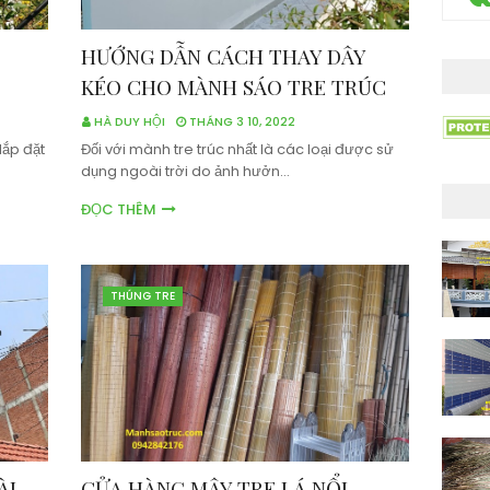
HƯỚNG DẪN CÁCH THAY DÂY
KÉO CHO MÀNH SÁO TRE TRÚC
HÀ DUY HỘI
THÁNG 3 10, 2022
lắp đặt
Đối với mành tre trúc nhất là các loại được sử
dụng ngoài trời do ảnh hưởn…
ĐỌC THÊM
THÚNG TRE
ÀI
CỬA HÀNG MÂY TRE LÁ NỔI