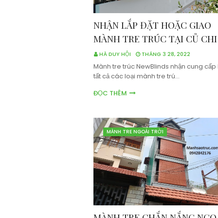
NHẬN LẮP ĐẶT HOẶC GIAO
MÀNH TRE TRÚC TẠI CỦ CHI
HÀ DUY HỘI
THÁNG 3 28, 2022
Mành tre trúc NewBlinds nhận cung cấp 
tất cả các loại mành tre trú…
ĐỌC THÊM
MÀNH TRE NGOÀI TRỜI
MÀNH TRE CHẮN NẮNG NGO