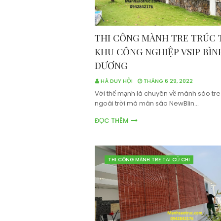
THI CÔNG MÀNH TRE TRÚC 
KHU CÔNG NGHIỆP VSIP BÌN
DƯƠNG
HÀ DUY HỘI
THÁNG 6 29, 2022
Với thế mạnh là chuyên về mành sáo tre
ngoài trời mà màn sáo NewBlin…
ĐỌC THÊM
THI CÔNG MÀNH TRE TẠI CỦ CHI