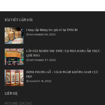
BÀI VIẾT GẦN ĐÂY
Cung cấp thúng tre giá rẻ tại TPHCM
NOVEMBER 06, 2023
LẮP ĐẶT MÀNH TRE TRÚC TẠI NHÀ HÀNG ẨM THỰC
QUÊ NHÀ
SEPTEMBER 27, 2022
BÌNH PHONG GỖ - VÁCH NGĂN KHÔNG GIAN CỰC
ĐẸP
AUGUST 16, 2022
LIÊN HỆ
HOTLINE (24/24):