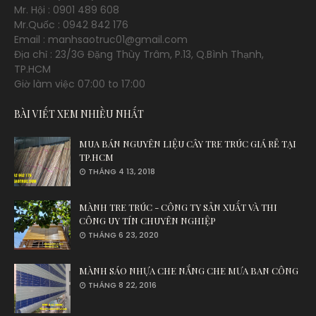
Mr. Hội : 0901 489 608
Mr.Quốc : 0942 842 176
Email : manhsaotruc01@gmail.com
Địa chỉ : 23/3G Đặng Thùy Trâm, P.13, Q.Bình Thạnh,
TP.HCM
Giờ làm việc 07:00 to 17:00
BÀI VIẾT XEM NHIỀU NHẤT
MUA BÁN NGUYÊN LIỆU CÂY TRE TRÚC GIÁ RẺ TẠI
TP.HCM
THÁNG 4 13, 2018
MÀNH TRE TRÚC - CÔNG TY SẢN XUẤT VÀ THI
CÔNG UY TÍN CHUYÊN NGHIỆP
THÁNG 6 23, 2020
MÀNH SÁO NHỰA CHE NẮNG CHE MƯA BAN CÔNG
THÁNG 8 22, 2016