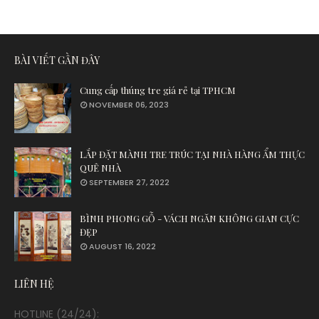
BÀI VIẾT GẦN ĐÂY
Cung cấp thúng tre giá rẻ tại TPHCM
NOVEMBER 06, 2023
LẮP ĐẶT MÀNH TRE TRÚC TẠI NHÀ HÀNG ẨM THỰC
QUÊ NHÀ
SEPTEMBER 27, 2022
BÌNH PHONG GỖ - VÁCH NGĂN KHÔNG GIAN CỰC
ĐẸP
AUGUST 16, 2022
LIÊN HỆ
HOTLINE (24/24):