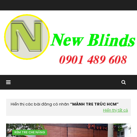
Hiển thị các bài đăng có nhãn
MÀNH TRE TRÚC HCM
Hiển thị tất cả
RÈM TRE CHE NẮNG