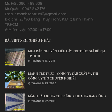
Mr. Hội : 0901 489 608
Mr.Quốc : 0942 842 176
Email : manhsaotruc01@gmail.com
Địa chỉ : 23/3G Đặng Thùy Trâm, P.13, Q.Bình Thạnh,
TP.HCM
Giờ làm việc 07:00 to 17:00
BÀI VIẾT XEM NHIỀU NHẤT
MUA BÁN NGUYÊN LIỆU CÂY TRE TRÚC GIÁ RẺ TẠI
TP.HCM
THÁNG 4 13, 2018
MÀNH TRE TRÚC - CÔNG TY SẢN XUẤT VÀ THI
CÔNG UY TÍN CHUYÊN NGHIỆP
THÁNG 6 23, 2020
MÀNH SÁO NHỰA CHE NẮNG CHE MƯA BAN CÔNG
THÁNG 8 22, 2016