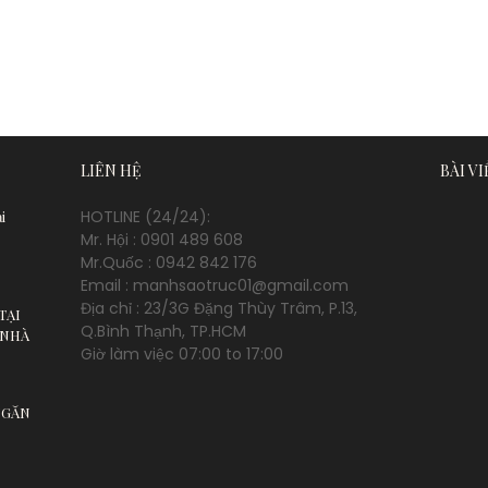
LIÊN HỆ
BÀI V
HOTLINE (24/24):
i
Mr. Hội : 0901 489 608
Mr.Quốc : 0942 842 176
Email : manhsaotruc01@gmail.com
Địa chỉ : 23/3G Đặng Thùy Trâm, P.13,
TẠI
Q.Bình Thạnh, TP.HCM
 NHÀ
Giờ làm việc 07:00 to 17:00
NGĂN