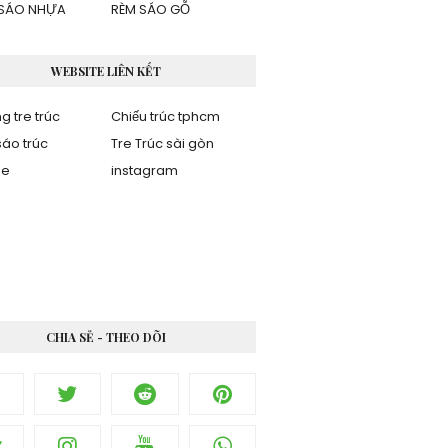
SÁO NHỰA
RÈM SÁO GỖ
WEBSITE LIÊN KẾT
g tre trúc
Chiếu trúc tphcm
áo trúc
Tre Trúc sài gòn
be
instagram
CHIA SẺ - THEO DÕI