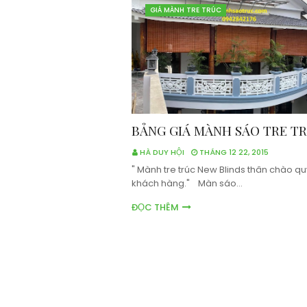
GIÁ MÀNH TRE TRÚC
BẢNG GIÁ MÀNH SÁO TRE T
HÀ DUY HỘI
THÁNG 12 22, 2015
" Mành tre trúc New Blinds thân chào qu
khách hàng." Màn sáo…
ĐỌC THÊM