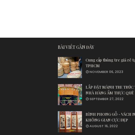
BÀI VIẾT GẦN ĐÂY
Cung cấp thúng tre giá rẻ tạ
TPHCM
NOVEMBER 06, 2023
LẮP ĐẶT MÀNH TRE TRÚC 
NHÀ HÀNG ẨM THỰC QUÊ
SEPTEMBER 27, 2022
BÌNH PHONG GỖ - VÁCH 
KHÔNG GIAN CỰC ĐẸP
AUGUST 16, 2022