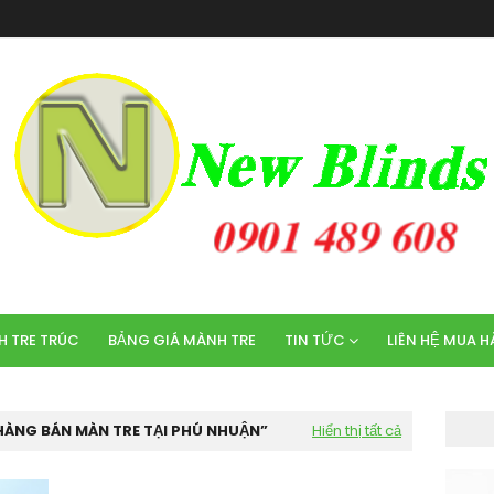
 TRE TRÚC
BẢNG GIÁ MÀNH TRE
TIN TỨC
LIÊN HỆ MUA 
HÀNG BÁN MÀN TRE TẠI PHÚ NHUẬN
Hiển thị tất cả