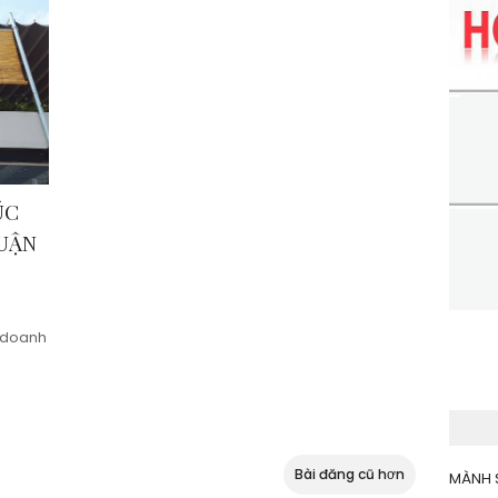
ÚC
UẬN
h doanh
Bài đăng cũ hơn
MÀNH 