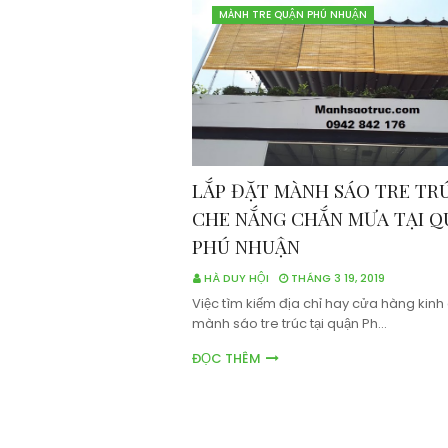
MÀNH TRE QUẬN PHÚ NHUẬN
LẮP ĐẶT MÀNH SÁO TRE TR
CHE NẮNG CHẮN MƯA TẠI Q
PHÚ NHUẬN
HÀ DUY HỘI
THÁNG 3 19, 2019
Việc tìm kiếm địa chỉ hay cửa hàng kin
mành sáo tre trúc tại quận Ph…
ĐỌC THÊM