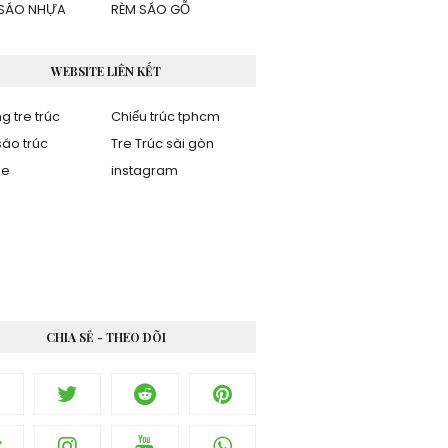
SÁO NHỰA
RÈM SÁO GỖ
WEBSITE LIÊN KẾT
g tre trúc
Chiếu trúc tphcm
áo trúc
Tre Trúc sài gòn
be
instagram
CHIA SẺ - THEO DÕI