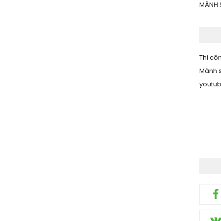
MÀNH 
Thi côn
Mành s
youtu