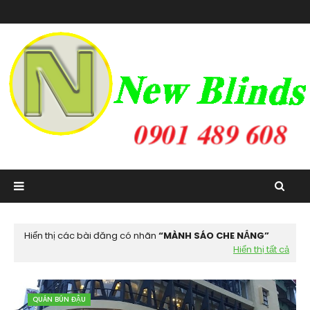
Hiển thị các bài đăng có nhãn
MÀNH SÁO CHE NẮNG
Hiển thị tất cả
QUÁN BÚN ĐẬU