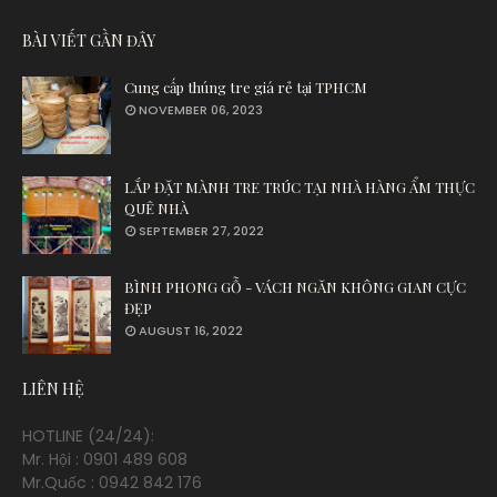
BÀI VIẾT GẦN ĐÂY
Cung cấp thúng tre giá rẻ tại TPHCM
NOVEMBER 06, 2023
LẮP ĐẶT MÀNH TRE TRÚC TẠI NHÀ HÀNG ẨM THỰC
QUÊ NHÀ
SEPTEMBER 27, 2022
BÌNH PHONG GỖ - VÁCH NGĂN KHÔNG GIAN CỰC
ĐẸP
AUGUST 16, 2022
LIÊN HỆ
HOTLINE (24/24):
Mr. Hội : 0901 489 608
Mr.Quốc : 0942 842 176