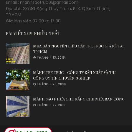
Email : manhsaotruc01@gmail.com
Địa chỉ : 23/3G Đặng Thùy Trâm, P.13, Q.Bình Thạnh,
TP.HCM
Giờ làm việc 07:00 to 17:00
BÀI VIẾT XEM NHIỀU NHẤT
MUA BÁN NGUYÊN LIỆU CÂY TRE TRÚC GIÁ RẺ TẠI
TP.HCM
THÁNG 4 13, 2018
MÀNH TRE TRÚC - CÔNG TY SẢN XUẤT VÀ THI
CÔNG UY TÍN CHUYÊN NGHIỆP
THÁNG 6 23, 2020
MÀNH SÁO NHỰA CHE NẮNG CHE MƯA BAN CÔNG
THÁNG 8 22, 2016