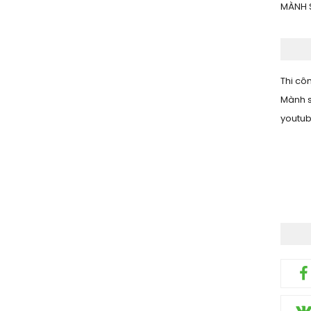
MÀNH 
Thi côn
Mành s
youtu