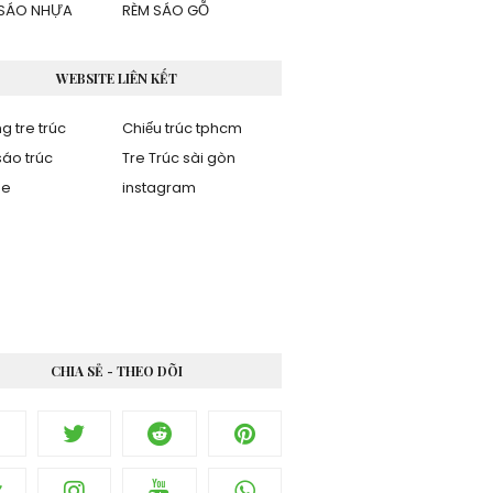
SÁO NHỰA
RÈM SÁO GỖ
WEBSITE LIÊN KẾT
g tre trúc
Chiếu trúc tphcm
áo trúc
Tre Trúc sài gòn
be
instagram
CHIA SẺ - THEO DÕI