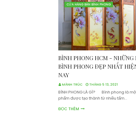
CỬA HÀNG BÁN BÌNH PHONG
BÌNH PHONG HCM - NHỮNG
BÌNH PHONG ĐẸP NHẤT HIỆ
NAY
MÀNH TRÚC
THÁNG 5 13, 2021
BÌNH PHONG LÀ GÌ? Bình phong là một
phẩm được tạo thành từ nhiều tấm…
ĐỌC THÊM