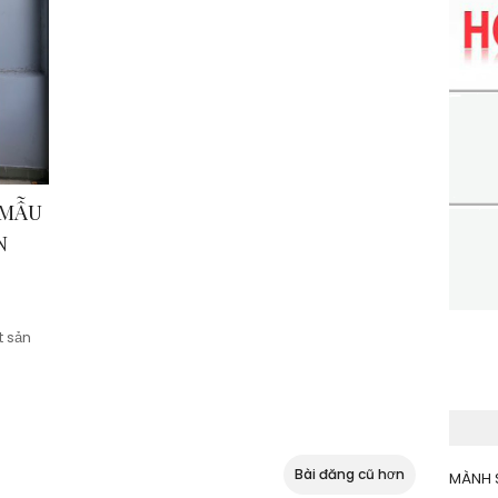
 MẪU
N
 sản
Bài đăng cũ hơn
MÀNH 