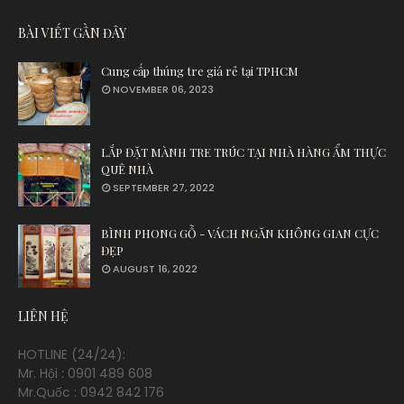
BÀI VIẾT GẦN ĐÂY
Cung cấp thúng tre giá rẻ tại TPHCM
NOVEMBER 06, 2023
LẮP ĐẶT MÀNH TRE TRÚC TẠI NHÀ HÀNG ẨM THỰC
QUÊ NHÀ
SEPTEMBER 27, 2022
BÌNH PHONG GỖ - VÁCH NGĂN KHÔNG GIAN CỰC
ĐẸP
AUGUST 16, 2022
LIÊN HỆ
HOTLINE (24/24):
Mr. Hội : 0901 489 608
Mr.Quốc : 0942 842 176