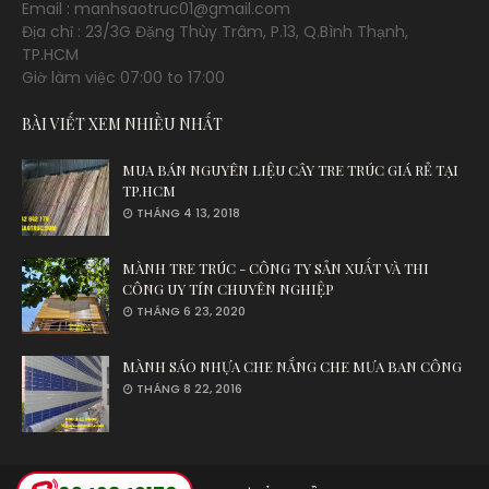
Email : manhsaotruc01@gmail.com
Địa chỉ : 23/3G Đặng Thùy Trâm, P.13, Q.Bình Thạnh,
TP.HCM
Giờ làm việc 07:00 to 17:00
BÀI VIẾT XEM NHIỀU NHẤT
MUA BÁN NGUYÊN LIỆU CÂY TRE TRÚC GIÁ RẺ TẠI
TP.HCM
THÁNG 4 13, 2018
MÀNH TRE TRÚC - CÔNG TY SẢN XUẤT VÀ THI
CÔNG UY TÍN CHUYÊN NGHIỆP
THÁNG 6 23, 2020
MÀNH SÁO NHỰA CHE NẮNG CHE MƯA BAN CÔNG
THÁNG 8 22, 2016