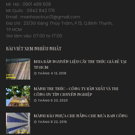
Mr. Hội : 0901 489 608
Mr.Quốc : 0942 842 176
Email : manhsaotruc01@gmail.com
Địa chỉ : 23/3G Đặng Thùy Trâm, P.13, Q.Bình Thạnh,
TP.HCM
Giờ làm việc 07:00 to 17:00
BÀI VIẾT XEM NHIỀU NHẤT
MUA BÁN NGUYÊN LIỆU CÂY TRE TRÚC GIÁ RẺ TẠI
TP.HCM
THÁNG 4 13, 2018
MÀNH TRE TRÚC - CÔNG TY SẢN XUẤT VÀ THI
CÔNG UY TÍN CHUYÊN NGHIỆP
THÁNG 6 23, 2020
MÀNH SÁO NHỰA CHE NẮNG CHE MƯA BAN CÔNG
THÁNG 8 22, 2016