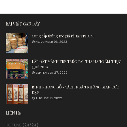
BÀI VIẾT GẦN ĐÂY
Cung cấp thúng tre giá rẻ tại TPHCM
NOVEMBER 06, 2023
LẮP ĐẶT MÀNH TRE TRÚC TẠI NHÀ HÀNG ẨM THỰC
QUÊ NHÀ
SEPTEMBER 27, 2022
BÌNH PHONG GỖ - VÁCH NGĂN KHÔNG GIAN CỰC
ĐẸP
AUGUST 16, 2022
LIÊN HỆ
HOTLINE (24/24):