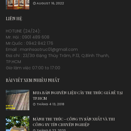
AUGUST 16, 2022
LIÊN HỆ
HOTLINE (24/24):
Mr. Hội : 0901 489 608
Mr.Quốc : 0942 842 176
Email : manhsaotruc01@gmail.com
Địa chỉ : 23/3G Đặng Thùy Trâm, P.13, Q.Bình Thạnh,
TP.HCM
Giờ làm việc 07:00 to 17:00
BÀI VIẾT XEM NHIỀU NHẤT
MUA BÁN NGUYÊN LIỆU CÂY TRE TRÚC GIÁ RẺ TẠI
TP.HCM
THÁNG 4 13, 2018
MÀNH TRE TRÚC - CÔNG TY SẢN XUẤT VÀ THI
CÔNG UY TÍN CHUYÊN NGHIỆP
THÁNG 6 23, 2020