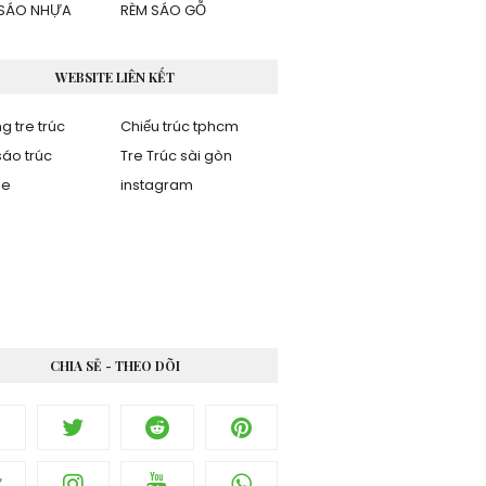
SÁO NHỰA
RÈM SÁO GỖ
WEBSITE LIÊN KẾT
g tre trúc
Chiếu trúc tphcm
áo trúc
Tre Trúc sài gòn
be
instagram
CHIA SẺ - THEO DÕI