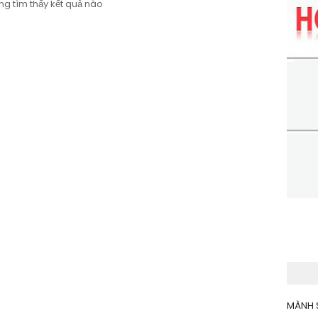
g tìm thấy kết quả nào
MÀNH 