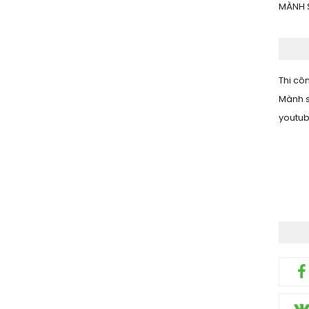
MÀNH 
Thi côn
Mành s
youtu