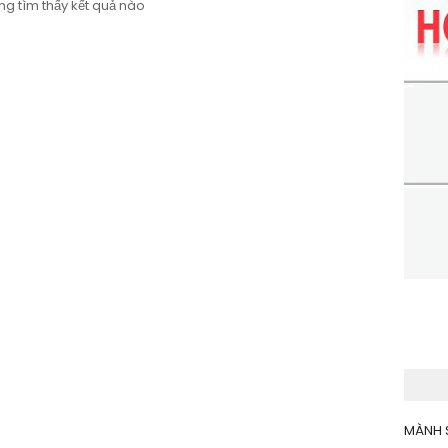
g tìm thấy kết quả nào
MÀNH 