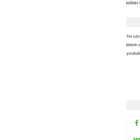
MÀNH 
Thi côn
Mành s
youtu