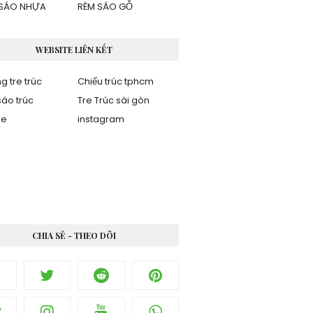
SÁO NHỰA
RÈM SÁO GỖ
WEBSITE LIÊN KẾT
g tre trúc
Chiếu trúc tphcm
áo trúc
Tre Trúc sài gòn
be
instagram
CHIA SẺ - THEO DÕI